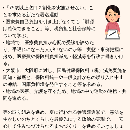
•「75歳以上窓口２割化を実施させない」こ
とを求める新たな署名運動
• 医療費自己負担を引き上げなくても「財源
は確保できること」等、税負担と社会保障に
ついて学ぶ。
• 地域で、医療費負担が心配で受診を諦めた
り、手遅れになった人がいないのか等、実態・事例把握に
努め、医療費や保険料負担減免・軽減等を行政に働きかけ
る。
• 大阪市、大阪府に対し、国民健康保険料（税）減免実施を
周知・徹底と、保険料統一や一般会計からの繰り入れ中止
の凍結、国庫負担増を発信すること等を求める。
• 地域の医療、介護を守るため、地域の中で運動の連携・共
同を進める。
等の取り組みを進め、夏に行われる参議院選挙で、憲法を
生かしいのちとくらしを最優先にする政治の実現で、「安
心して住みつづけられるまちづくり」を進めていきましょ