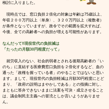
検討に入りました。
現時点では、窓口負担２倍化の対象は年齢は75歳以上、
年収２００万円以上〈単身〉、３２０万円以上（複数者）
が条件となっていますが、政令でその範囲を拡大すれば、
今後、全ての高齢者への負担が増える可能性があります。
なんだって‼現役世代の負担減は
「たったの月額30円程度だって」
就労収入のない、社会的弱者とされる後期高齢者の「い
のち」に直結する医療費窓口負担を２倍化するなど、血の
通った「政権を握っている者」のやることではないと思い
ます。まして、現役世代の負担軽減は月額30円程度にとど
まり、「政府の説明はまやかしである」との指摘に対し、
まともに答弁できないままに法案を可決・成立させること
は、議会制民主主義への冒涜としか言いようがありませ
ん。