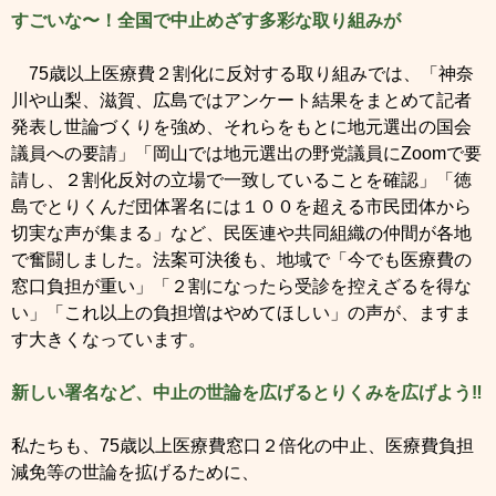
すごいな〜！全国で中止めざす多彩な取り組みが
75歳以上医療費２割化に反対する取り組みでは、「神奈
川や山梨、滋賀、広島ではアンケート結果をまとめて記者
発表し世論づくりを強め、それらをもとに地元選出の国会
議員への要請」「岡山では地元選出の野党議員にZoomで要
請し、２割化反対の立場で一致していることを確認」「徳
島でとりくんだ団体署名には１００を超える市民団体から
切実な声が集まる」など、民医連や共同組織の仲間が各地
で奮闘しました。法案可決後も、地域で「今でも医療費の
窓口負担が重い」「２割になったら受診を控えざるを得な
い」「これ以上の負担増はやめてほしい」の声が、ますま
す大きくなっています。
新しい署名など、中止の世論を広げるとりくみを広げよう‼
私たちも、75歳以上医療費窓口２倍化の中止、医療費負担
減免等の世論を拡げるために、