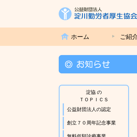
ホーム
ご紹
淀協 の
ＴＯＰＩＣＳ
公益財団法人の認定
創立７０周年記念事業
無料低額診療事業