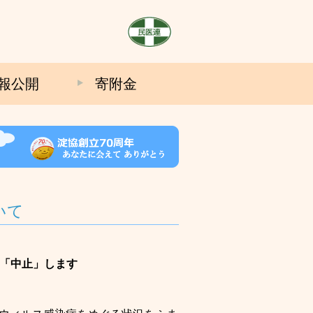
報公開
寄附金
いて
「中止」します